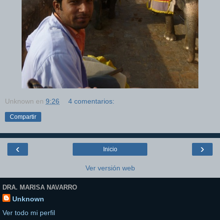
Unknown
en
9:26
4 comentarios:
Compartir
‹
›
Inicio
Ver versión web
DRA. MARISA NAVARRO
Unknown
Ver todo mi perfil